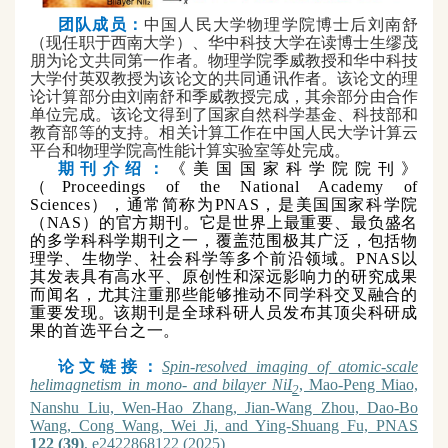
团队成员：
中国人民大学物理学院博士后刘南舒
（现任职于西南大学）、华中科技大学在读博士生缪茂
朋为论文共同第一作者。物理学院季威教授和华中科技
大学付英双教授为该论文的共同通讯作者。该论文的理
论计算部分由刘南舒和季威教授完成，其余部分由合作
单位完成。该论文得到了国家自然科学基金、科技部和
教育部等的支持。相关计算工作在中国人民大学计算云
平台和物理学院高性能计算实验室等处完成。
期刊介绍
：
《美国国家科学院院刊》
（Proceedings of the National Academy of
Sciences），通常简称为PNAS，是美国国家科学院
（NAS）的官方期刊。它是世界上最重要、最负盛名
的多学科科学期刊之一，覆盖范围极其广泛，包括物
理学、生物学、社会科学等多个前沿领域。PNAS以
其发表具有高水平、原创性和深远影响力的研究成果
而闻名，尤其注重那些能够推动不同学科交叉融合的
重要发现。该期刊是全球科研人员发布其顶尖科研成
果的首选平台之一。
论文链接：
Spin-resolved imaging of atomic-scale
helimagnetism in mono- and bilayer NiI
, Mao-Peng Miao,
2
Nanshu Liu, Wen-Hao Zhang, Jian-Wang Zhou, Dao-Bo
Wang, Cong Wang, Wei Ji, and Ying-Shuang Fu,
PNAS
122 (39)
, e2422868122 (2025)