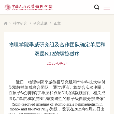
科学研究
研究进展
正文
物理学院季威研究组及合作团队确定单层和
双层NiI2的螺旋磁序
2025-09-24
近日，物理学院季威教授研究组和华中科技大学付
英双教授组成联合团队，通过理论计算结合实验测量，
在原子级别明确了单层和双层NiI
的螺旋磁序。相关成
2
果以“
单层和双层NiI
螺旋磁性的原子级自旋分辨成像
”
2
(
Spin-resolved imaging of atomic-scale helimagnetism in
mono- and bi-layer NiI
)为题，发表在2025年9月
23
日出
2