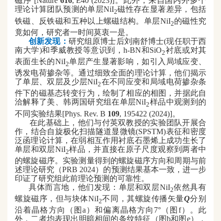
磁序 [Nature
616
, E40 (2023)
]
。此外，来自国内外多个
理论计算团队预测的单层NiI
磁性存在显著差异，包括
2
铁磁、反铁磁和五种以上螺磁结构。单层N
iI
的磁性究
2
竟如何，研究者一时间莫衷一是。
创新发现：
研究组原博士后刘南舒博士(现任职于西
南大学
)
和季威教授等意识到，
h-BN
和Si
O
衬底或对其
2
表面生长的N
iI
单层产生显著影响，如引入局域应变、
2
诱发电荷掺杂等。通过细致全面的理论计算，他们揭示
了单层、双层及少层NiI
在不同应变和局域电荷掺杂条
2
件下的磁基态转变行为，绘制了相应的相图，并据此自
洽解释了美、韩两国研究组在单层NiI
样品中观测到的
2
不同实验结果[Phys. Rev. B
109
, 195422 (2024)]。
在此基础上，他们与付英双教授的实验团队开展合
作，结合自旋极化扫描隧道显微镜(
SPSTM)
表征和密度
泛函理论计算，在弱相互作用衬底石墨烯上成功生长了
单层和双层NiI
样品，并直接在原子尺度观察到两者中
2
的螺旋磁序。实验测量得到的螺旋磁序方向和周期与前
述理论研究（PRB
2024
）的预测结果基本一致，进一步
印证了研究组此前理论预测的可靠性。
具体而言地，他们发现：单层和双层NiI
依然具有
2
螺旋磁序，但与块体NiI
不同，其螺旋传播矢量
Q
分别
2
沿着晶格方向（图a）和偏离晶格方向7°（图f）。此
外，二者均表现出明暗相间的条纹特征（图b和图e），