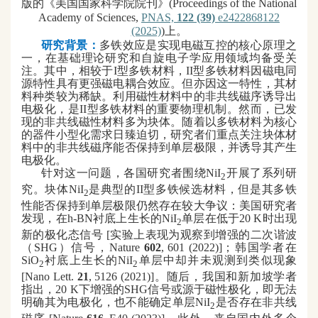
版的《美国国家科学院院刊》(Proceedings of the National
Academy of Sciences
,
PNAS,
122 (39)
e2422868122
(2025)
)
上。
研究背景：
多铁效应是实现电磁互控的核心原理之
一，在基础理论研究和自旋电子学应用领域均备受关
注。其中，相较于I型多铁材料，II型多铁材料因磁电同
源特性具有更强磁电耦合效应。但亦因这一特性，其材
料种类较为稀缺。利用磁性材料中的非共线磁序诱导出
电极化，是I
I
型多铁材料的重要物理机制。然而，已发
现的非共线磁性材料多为块体。随着以多铁材料为核心
的器件小型化需求日臻迫切，研究者们重点关注块体材
料中的非共线磁序能否保持到单层极限，并诱导其产生
电极化。
针对这一问题，各国研究者围绕NiI
开展了系列研
2
究。块体NiI
是典型的II型多铁候选材料，但是其多铁
2
性能否保持到单层极限仍然存在较大争议：美国研究者
发现，在h
-
BN衬底上生长的NiI
单层在低于20 K时出现
2
新的极化态信号 [实验上表现为观察到增强的二次谐波
（SHG）信号，Nature
602
, 601 (2022)]；韩国学者在
SiO
衬底上生长的NiI
单层中却并未观测到类似现象
2
2
[Nano Lett.
21
, 5126 (2021)]。随后，我国和新加坡学者
指出，2
0
K下增强的SHG信号或源于磁性极化，即无法
明确其为电极化，也不能确定单层NiI
是否存在非共线
2