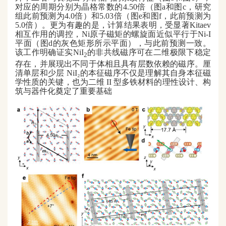
对应的周期分别为晶格常数的4.50倍（图a和图c，研究
组此前预测为4
.0
倍）和5.03倍（图e和图f，此前预测为
5
.0
倍）。更为有趣的是，计算结果表明，受显著Kitaev
相互作用的调控，Ni原子磁矩的螺旋面近似平行于Ni-I
平面（图d的灰色矩形所示平面），与此前预测一致。
该工作明确证实N
iI
的非共线磁序可在二维极限下稳定
2
存在，并展现出不同于体相且具有层数依赖的磁序。厘
清单层和少层
NiI
₂
的本征磁序不仅是理解其自身本征磁
学性质的关键，也为二维 II 型多铁材料的理性设计、构
筑与器件化奠定了重要基础