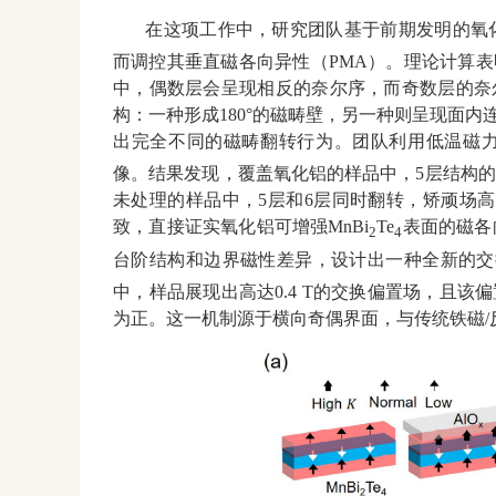
在这项工作中，研究团队基于前期发明的氧化铝
而调控其垂直磁各向异性（PMA）。理论计算
中，偶数层会呈现相反的奈尔序，而奇数层的奈
构：一种形成180°的磁畴壁，另一种则呈现面
出完全不同的磁畴翻转行为。团队利用低温磁力
像。结果发现，覆盖氧化铝的样品中，5层结构的磁
未处理的样品中，5层和6层同时翻转，矫顽场高出
致，直接证实氧化铝可增强MnBi
Te
表面的磁各
2
4
台阶结构和边界磁性差异，设计出一种全新的交换
中，样品展现出高达0.4 T的交换偏置场，且
为正。这一机制源于横向奇偶界面，与传统铁磁/