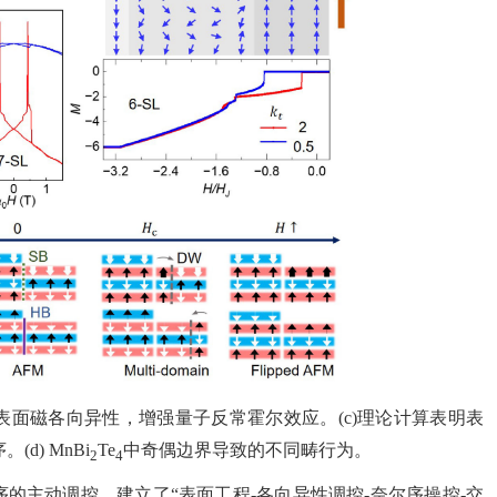
表面磁各向异性，增强量子反常霍尔效应。(c)理论计算表明表
) MnBi
Te
中奇偶边界导致的不同畴行为。
2
4
的主动调控，建立了“表面工程-各向异性调控-奈尔序操控-交