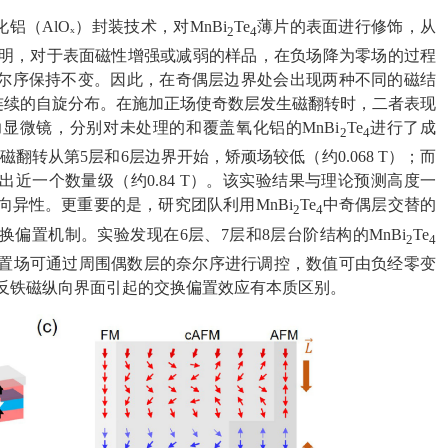
（AlOₓ）封装技术，对MnBi
Te
薄片的表面进行修饰，从
2
4
表明，对于表面磁性增强或减弱的样品，在负场降为零场的过程
尔序保持不变。因此，在奇偶层边界处会出现两种不同的磁结
内连续的自旋分布。在施加正场使奇数层发生磁翻转时，二者表现
显微镜，分别对未处理的和覆盖氧化铝的MnBi
Te
进行了成
2
4
翻转从第5层和6层边界开始，矫顽场较低（约0.068 T）；而
近一个数量级（约0.84 T）。该实验结果与理论预测高度一
向异性。更重要的是，研究团队利用MnBi
Te
中奇偶层交替的
2
4
偏置机制。实验发现在6层、7层和8层台阶结构的MnBi
Te
2
4
该偏置场可通过周围偶数层的奈尔序进行调控，数值可由负经零变
反铁磁纵向界面引起的交换偏置效应有本质区别。