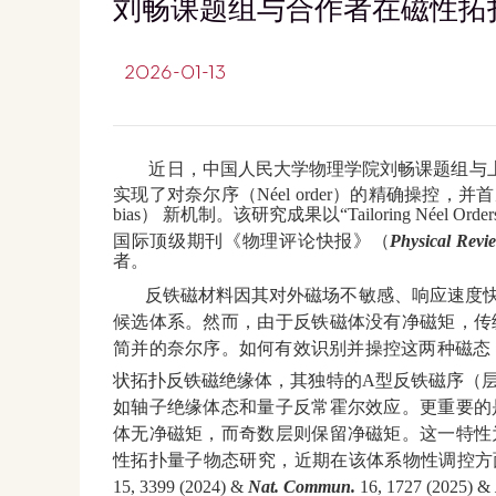
刘畅课题组与合作者在磁性拓
2026-01-13
近日，中国人民大学物理学院刘畅课题组与上海
实现了对奈尔序（Néel order）的精确操控，并首
bias） 新机制。该研究成果以“Tailoring Néel Orders in L
国际顶级期刊《物理评论快报》（
Physical Revie
者。
反铁磁材料因其对外磁场不敏感、响应速度
候选体系。然而，由于反铁磁体没有净磁矩，传
简并的奈尔序。如何有效识别并操控这两种磁态，
状拓扑反铁磁绝缘体，其独特的A型反铁磁序（
如轴子绝缘体态和量子反常霍尔效应。更重要的
体无净磁矩，而奇数层则保留净磁矩。这一特性
性拓扑量子物态
研究，近期在该体系物性调控方
15, 3399 (2024) &
Nat. Commun.
16, 1727 (2025) &