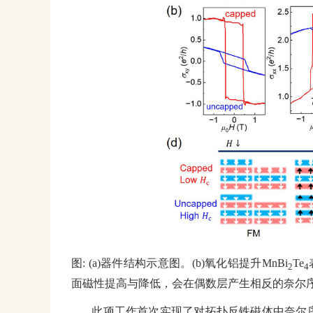
图
:
(a)
器件结构示意图。
(b)氧化铝
提升
MnBi
Te
2
4
面磁性提高与降低，会在偶数层产生相反的奈尔序。(d
此项工作首次实现了对拓扑反铁磁体中奈尔序