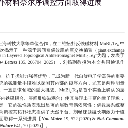
扑材料奈尔序调控方面取得进展
科技大学等单位合作，在二维拓扑反铁磁材料 MnBi
Te
中
2
4
次揭示了一种源于层间奇偶效应的巨交换偏置（giant exchange
ayered Topological Antiferromagnet MnBi
Te
”为题，发表于
2
4
w Letters
135, 266704, 2025），刘畅副教授为本文共同通讯作
快、抗干扰能力强等优势，已成为新一代自旋电子学器件的重要
统的磁测量手段难以探测其内部的磁序方向，尤其是两种能量
一直是该领域的重大挑战。MnBi
Te
是首个实验上确认的层
2
4
层内铁磁耦合、层间反铁磁耦合）使其展现出丰富的量子现象，
是，它的磁性质表现出显著的层数奇偶依赖性：偶数层系统整
为调控其拓扑物态提供了天然平台。刘畅课题组长期致力于
磁
面取得一系列进展【
Nat. Mater.
19, 522 (2020) &
Nat. Commun.
Nature
641, 70 (2025)】。