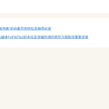
玻色峰”的动量空间特征及物理起源
体FePd2Te2的本征应变磁性调控研究方面取得重要进展