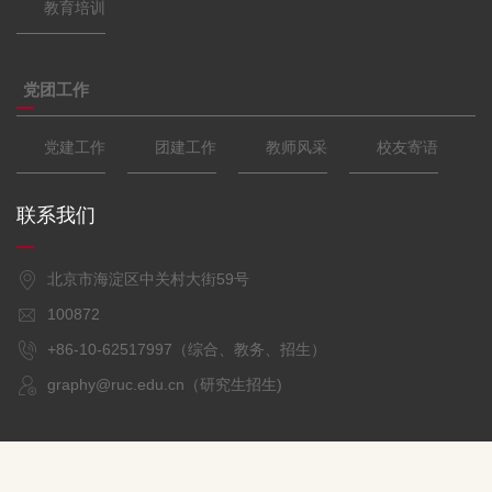
教育培训
党团工作
党建工作
团建工作
教师风采
校友寄语
联系我们
北京市海淀区中关村大街59号
100872
+86-10-62517997（综合、教务、招生）
graphy@ruc.edu.cn（研究生招生)