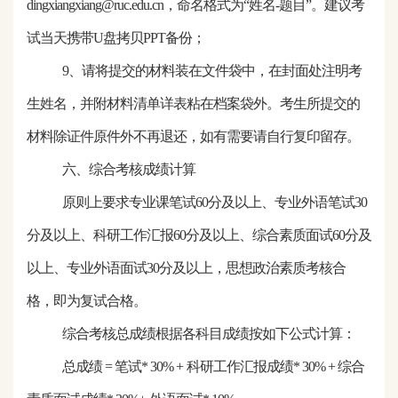
dingxiangxiang
@ruc.edu.
cn
，命名格式为
“姓名-题目”。建议考
试当天携带U盘拷贝PPT备份；
9、请将提交的材料装在文件袋中，在封面处注明考
生姓名，并附材料清单详表粘在档案袋外。考生所提交的
材料除证件原件外不再退还，如有需要请自行复印留存。
六、综合考核成绩计算
原则上要求
专业课笔试
60分及以上、专业外语笔试30
分及以上、科研工作汇报60分及以上、综合素质面试60分及
以上、专业外语面试30分及以上，思想
政治素质考核合
格，即为复试合格
。
综合考核总成绩根据各科目成绩按如下公式计算：
总成绩
= 笔试* 30% +
科研工作汇报成绩
* 30% + 综合