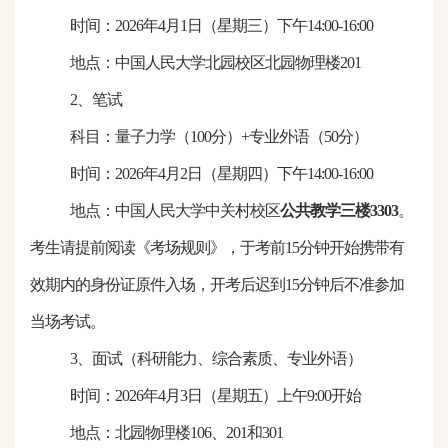
时间：
2026
年
4
月
1
日（
星期三
）
下午
14
:
0
0-1
6
:
0
0
地点：中国人民大学北园校区北园物理楼201
2、笔试
科目：量子力学（
100分）+专业外语（50分）
时间：
2026
年
4月
2
日（星期
四
）下午
14:
0
0-16:
0
0
地点：中国人民大学中关村校区
公共教学三楼
3
3
03
。
考生请提前阅读《考场规则》，于考前
15分钟开始携带有
效期内的身份证原件入场，开考后迟到15分钟后不准参加
当场考试。
3、面试（科研能力、综合素质、专业外语）
时间：
2026
年
4月
3
日（星期
五
）上午
9:00
开始
地点：北园物理楼
106、201和301