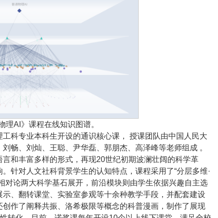
通物理AI》课程在线知识图谱。
理工科专业本科生开设的通识核心课， 授课团队由中国人民大
、刘畅、刘灿、王聪、尹华磊、郭朋杰、高泽峰等老师组成 。
言和丰富多样的形式，再现20世纪初期波澜壮阔的科学革
。针对人文社科背景学生的认知特点，课程采用了“分层多维·
和相对论两大科学基石展开，前沿模块则由学生依据兴趣自主选
展示、翻转课堂、实验室参观等十余种教学手段，并配套建设
还创作了阐释共振、洛希极限等概念的科普漫画，制作了展现
造性转化。目前，诺奖课每年开设10个以上线下课堂，满足全校