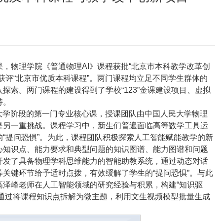
，物理学院《普通物理AI》课程获批“北京市本科教学改革创
获评“北京市优质本科课程”。两门课程均立足不同学生群体的
探索。两门课程的建设得到了学校“123”金课建设项目、虚拟
持。
大学阶段的第一门专业核心课，授课团队由中国人民大学物理
是另一重挑战。课程学习中，新生们普遍面临高等数学工具运
“提问恐惧”。为此，课程团队积极探索人工智能赋能教学的新
心知识点、能力要求和典型问题的知识图谱、能力图谱和问题
开发了具备物理学科思维能力的智能助教系统，通过动态对话
关键环节给予适时点拨，有效缓解了学生的“提问恐惧”。与此
高泽峰老师在人工智能领域的研究经验与积累，构建“知识驱
。通过将课程知识点拆解为微主题，利用文生视频模型批量生成
。