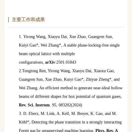
主要工作和成果
1. Yirong Wang, Xiaoyu Dai, Xue Zhao, Guangren Sun,
Kuiyi Gao
*
, Wei Zhang
*, A stable phase-locking-free single
beam optical lattice with multiple
configurations,
arXiv
:2501.01843
2.Tongtong Ren, Yirong Wang, Xiaoyu Dai, Xiaoxu Gao,
Guangren Sun, Xue Zhao, Kuiyi Gao
*
, Zhiyue Zheng
*
, and
Wei Zhang, An efficient method to generate near-ideal hollow
beams of different shapes for box potential of quantum gases,
Rev. Sci. Instrum
. 95, 083202(2024)
3. D. Eberz, M. Link, A. Kell, M. Breyer, K. Gao, and M.
Köhl*, Detecting the phase transition in a strongly interacting
Fermi gas by unsupervised machine learning,
Phys. Rev. A