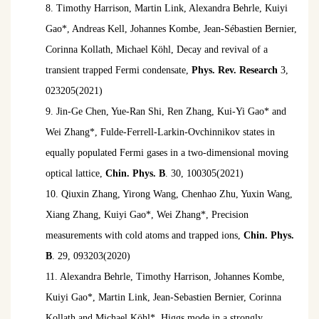
8.
Timothy Harrison, Martin Link, Alexandra Behrle, Kuiyi
Gao*, Andreas Kell, Johannes Kombe, Jean-Sébastien Bernier,
Corinna Kollath, Michael Köhl, Decay and revival of a
transient trapped Fermi condensate,
Phys. Rev. Research
3,
023205(2021)
9.
Jin-Ge Chen, Yue-Ran Shi, Ren Zhang, Kui-Yi Gao* and
Wei Zhang*, Fulde-Ferrell-Larkin-Ovchinnikov states in
equally populated Fermi gases in a two-dimensional moving
optical lattice,
Chin. Phys. B
. 30, 100305(2021)
10.
Qiuxin Zhang, Yirong Wang, Chenhao Zhu, Yuxin Wang,
Xiang Zhang, Kuiyi Gao*, Wei Zhang*, Precision
measurements with cold atoms and trapped ions,
Chin. Phys.
B
. 29, 093203(2020)
11.
Alexandra Behrle, Timothy Harrison, Johannes Kombe,
Kuiyi Gao*, Martin Link, Jean-Sebastien Bernier, Corinna
Kollath and Michael Köhl*, Higgs mode in a strongly