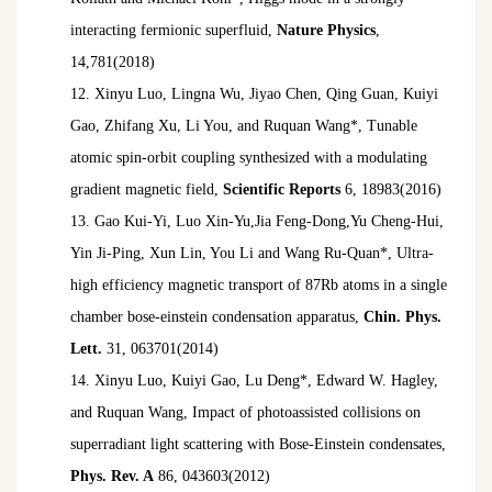
interacting fermionic superfluid,
Nature Physics
,
14,781(2018)
12.
Xinyu Luo, Lingna Wu, Jiyao Chen, Qing Guan, Kuiyi
Gao, Zhifang Xu, Li You, and Ruquan Wang*, Tunable
atomic spin-orbit coupling synthesized with a modulating
gradient magnetic field,
Scientific Reports
6, 18983(2016)
13.
Gao Kui-Yi, Luo Xin-Yu,Jia Feng-Dong,Yu Cheng-Hui,
Yin Ji-Ping, Xun Lin, You Li and Wang Ru-Quan*, Ultra-
high efficiency magnetic transport of 87Rb atoms in a single
chamber bose-einstein condensation apparatus,
Chin. Phys.
Lett.
31, 063701(2014)
14.
Xinyu Luo, Kuiyi Gao, Lu Deng*, Edward W. Hagley,
and Ruquan Wang, Impact of photoassisted collisions on
superradiant light scattering with Bose-Einstein condensates,
Phys. Rev. A
86, 043603(2012)