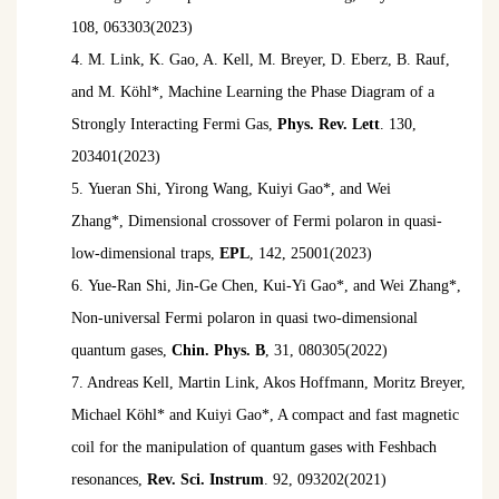
108, 063303(2023)
4. M. Link, K. Gao, A. Kell, M. Breyer, D. Eberz, B. Rauf,
and M. Köhl*, Machine Learning the Phase Diagram of a
Strongly Interacting Fermi Gas,
Phys. Rev. Lett
. 130,
203401(2023)
5.
Yueran Shi, Yirong Wang, Kuiyi Gao*, and Wei
Zhang*, Dimensional crossover of Fermi polaron in quasi-
low-dimensional traps,
EPL
, 142, 25001(2023)
6. Yue-Ran Shi, Jin-Ge Chen, Kui-Yi Gao*, and Wei Zhang*,
Non-universal Fermi polaron in quasi two-dimensional
quantum gases,
Chin. Phys. B
, 31, 080305(2022)
7. Andreas Kell, Martin Link, Akos Hoffmann, Moritz Breyer,
Michael Köhl* and Kuiyi Gao*, A compact and fast magnetic
coil for the manipulation of quantum gases with Feshbach
resonances,
Rev. Sci. Instrum
. 92, 093202(2021)