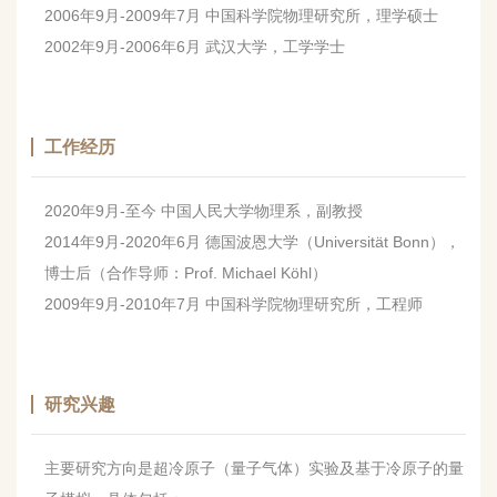
2006
年
9
月
-2009
年
7
月 中国科学院物理研究所，理学硕士
2002
年
9
月
-2006
年
6
月 武汉大学，工学学士
工作经历
2020
年
9
月
-
至今 中国人民大学物理系，副教授
2014
年
9
月
-2020
年
6
月 德国波恩大学（
Universität Bonn
），
博士后（合作导师：
Prof. Michael Köhl
）
2009
年
9
月
-2010
年
7
月 中国科学院物理研究所，工程师
研究兴趣
主要研究方向是超冷原子（量子气体）实验及基于冷原子的量