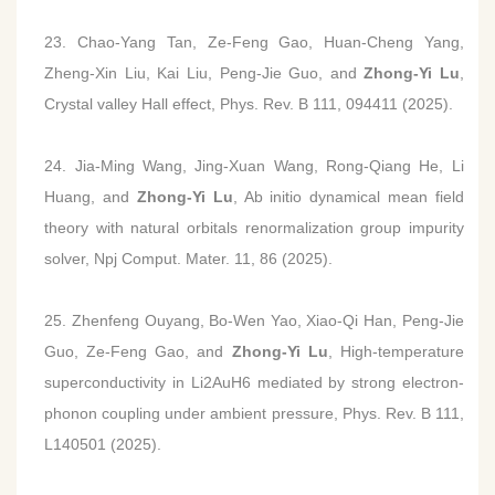
23. Chao-Yang Tan, Ze-Feng Gao, Huan-Cheng Yang,
Zheng-Xin Liu, Kai Liu, Peng-Jie Guo, and
Zhong-Yi Lu
,
Crystal valley Hall effect, Phys. Rev. B 111, 094411 (2025).
24. Jia-Ming Wang, Jing-Xuan Wang, Rong-Qiang He, Li
Huang, and
Zhong-Yi Lu
, Ab initio dynamical mean field
theory with natural orbitals renormalization group impurity
solver, Npj Comput. Mater. 11, 86 (2025).
25. Zhenfeng Ouyang, Bo-Wen Yao, Xiao-Qi Han, Peng-Jie
Guo, Ze-Feng Gao, and
Zhong-Yi Lu
, High-temperature
superconductivity in Li2AuH6 mediated by strong electron-
phonon coupling under ambient pressure, Phys. Rev. B 111,
L140501 (2025).