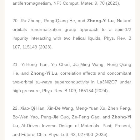
antiferromagnetism, NPJ Comput. Mater. 9, 70 (2023).
20. Ru Zheng, Rong-Qiang He, and
Zhong-Yi Lu
, Natural
orbitals renormalization group approach to a spin-1/2
impurity interacting with two helical liquids, Phys. Rev. B
107, 115149 (2023).
21. Yi-Heng Tian, Yin Chen, Jia-Ming Wang, Rong-Qiang
He, and
Zhong-Yi Lu
, correlation effects and concomitant
two-orbital s±-wave superconductivity in La3Ni2O7 under
high pressure, Phys. Rev. B 109, 165154 (2024).
22. Xiao-Qi Han, Xin-De Wang, Meng-Yuan Xu, Zhen Feng,
Bo-Wen Yao, Peng-Jie Guo, Ze-Feng Gao, and
Zhong-Yi
Lu
, AI-Driven Inverse Design of Materials: Past, Present,
and Future, Chin. Phys. Lett. 42, 027403 (2025).