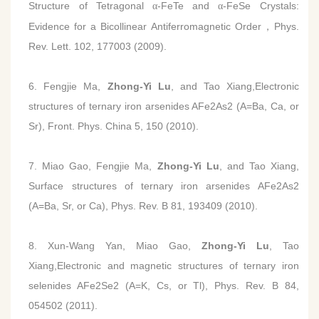
Structure of Tetragonal
-FeTe and
-FeSe Crystals:
α
α
Evidence for a Bicollinear Antiferromagnetic Order，Phys.
Rev. Lett. 102, 177003 (2009).
6. Fengjie Ma,
Zhong-Yi Lu
, and Tao Xiang,Electronic
structures of ternary iron arsenides AFe2As2 (A=Ba, Ca, or
Sr), Front. Phys. China 5, 150 (2010).
7. Miao Gao, Fengjie Ma,
Zhong-Yi Lu
, and Tao Xiang,
Surface structures of ternary iron arsenides AFe2As2
(A=Ba, Sr, or Ca), Phys. Rev. B 81, 193409 (2010).
8. Xun-Wang Yan, Miao Gao,
Zhong-Yi Lu
, Tao
Xiang,Electronic and magnetic structures of ternary iron
selenides AFe2Se2 (A=K, Cs, or Tl), Phys. Rev. B 84,
054502 (2011).