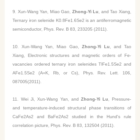
9. Xun-Wang Yan, Miao Gao,
Zhong-Yi Lu
, and Tao Xiang,
Ternary iron selenide K0.8Fe1.6Se2 is an antiferromagnetic
semiconductor, Phys. Rev. B 83, 233205 (2011).
10. Xun-Wang Yan, Miao Gao,
Zhong-Yi Lu
, and Tao
Xiang, Electronic structures and magnetic orders of Fe-
vacancies ordered ternary iron selenides TlFe1.5Se2 and
AFe1.5Se2 (A=K, Rb, or Cs), Phys. Rev. Lett. 106,
087005(2011).
11. Wei Ji, Xun-Wang Yan, and
Zhong-Yi Lu
, Pressure-
and temperature-induced structural phase transitions of
CaFe2As2 and BaFe2As2 studied in the Hund's rule
correlation picture, Phys. Rev. B 83, 132504 (2011).