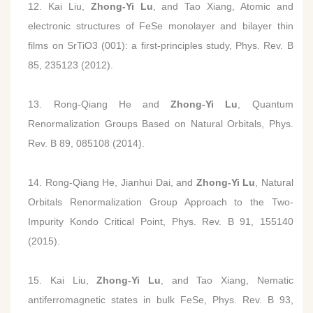
12. Kai Liu,
Zhong-Yi Lu
, and Tao Xiang, Atomic and
electronic structures of FeSe monolayer and bilayer thin
films on SrTiO3 (001): a first-principles study, Phys. Rev. B
85, 235123 (2012).
13. Rong-Qiang He and
Zhong-Yi Lu
, Quantum
Renormalization Groups Based on Natural Orbitals, Phys.
Rev. B 89, 085108 (2014).
14. Rong-Qiang He, Jianhui Dai, and
Zhong-Yi Lu
, Natural
Orbitals Renormalization Group Approach to the Two-
Impurity Kondo Critical Point, Phys. Rev. B 91, 155140
(2015).
15. Kai Liu,
Zhong-Yi Lu
, and Tao Xiang, Nematic
antiferromagnetic states in bulk FeSe, Phys. Rev. B 93,