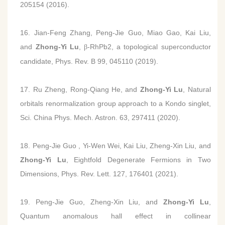
205154 (2016).
16. Jian-Feng Zhang, Peng-Jie Guo, Miao Gao, Kai Liu,
and
Zhong-Yi Lu
,
-RhPb2, a topological superconductor
β
candidate, Phys. Rev. B 99, 045110 (2019).
17. Ru Zheng, Rong-Qiang He, and
Zhong-Yi Lu
, Natural
orbitals renormalization group approach to a Kondo singlet,
Sci. China Phys. Mech. Astron. 63, 297411 (2020).
18. Peng-Jie Guo , Yi-Wen Wei, Kai Liu, Zheng-Xin Liu, and
Zhong-Yi Lu
, Eightfold Degenerate Fermions in Two
Dimensions, Phys. Rev. Lett. 127, 176401 (2021).
19. Peng-Jie Guo, Zheng-Xin Liu, and
Zhong-Yi Lu
,
Quantum anomalous hall effect in collinear