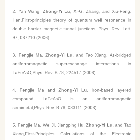
2. Yan Wang,
Zhong-Yi Lu
, X.-G. Zhang, and Xiu-Feng.
Han,First-principles theory of quantum well resonance in
double barrier magnetic tunnel junctions, Phys. Rev. Lett.
97, 087210 (2006).
3. Fengjie Ma,
Zhong-Yi Lu
, and Tao Xiang, As-bridged
antiferromagnetic superexchange interactions in
LaFeAsO,Phys. Rev. B 78, 224517 (2008).
4. Fengjie Ma and
Zhong-Yi Lu
, Iron-based layered
compound LaFeAsO is an antiferromagnetic
semimetal,Phys. Rev. B 78, 033111 (2008).
5. Fengjie Ma, Wei Ji, Jiangping Hu,
Zhong-Yi Lu
, and Tao
Xiang,First-Principles Calculations of the Electronic