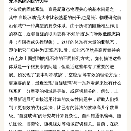
无序系统的统计力学
含杂质的固体系统一直是凝聚态物理关心的基本问题之一 ,
其中'自旋玻璃'是大家比较熟悉的例子,也是统计物理研究前
沿领域中一种典型的复杂体系。由于所谓的阻挫相互作用
的存在，近邻自旋的取向变得'不知所措'从而导致低能态简
并（即阻挫或失挫现象）。这样的体系有大量的亚稳态，
即使把它们归并为'宏观态'以后，低能态仍然是高度简并的
(有点象上面提到的乱石堆的不同排列方式)。如何描述这些
体系是一个很复杂的问题，但最近这些年有了重要的进
展。如发现了'复本对称破缺'，'空腔法'等有效的理论方法；
更重要的是，最近发现“自旋玻璃”与一系列看起来没有什么
联系但十分重要的领域是等价、或密切相关的。例如，上
述最新进展可直接运用计算的复杂性问题中，帮助人们找
到了更有效的优化算法，比已有的算法的效率高几个数量
级。“自旋玻璃”的研究与计算复杂性、自纠错通讯编码、随
机图论、博奕论、随机规划等领域密切相关。目前，在统