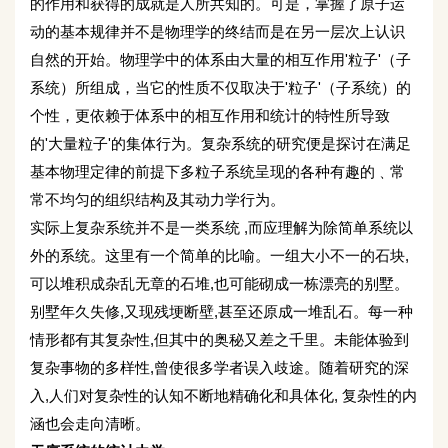
的作用和获得的成就是人所共知的。可是，掌握了原子运
动的基本规律并不是物理学的终结而是在另一层次上认识
自然的开始。物理学中的体系由大量的相互作用'粒子'（子
系统）所组成，当它的性质不仅取决于'粒子'（子系统）的
个性，更依赖于体系中的相互作用和统计的特性所导致
的'大量粒子'的集体行为。复杂系统的研究便是探讨在满足
基本物理定律的前提下多粒子系统呈现的各种有趣的﹑常
常不均匀的组织结构及其动力学行为。
实际上复杂系统并不是一类系统 ,而应理解为除简单系统以
外的系统。这里有一个简单的比喻。一组大小不一的石块,
可以堆积成杂乱无章的石堆,也可能砌成一栋漂亮的别墅。
别墅年久失修,又现残埂断壁,甚至还原成一堆乱石。每一种
情形都有其复杂性,但其中的奥秘又差之千里。未能体验到
复杂事物的多样性,曾使很多学者误入歧途。随着研究的深
入,人们对复杂性的认知不断地精确化和具体化, 复杂性的内
涵也会走向清晰。