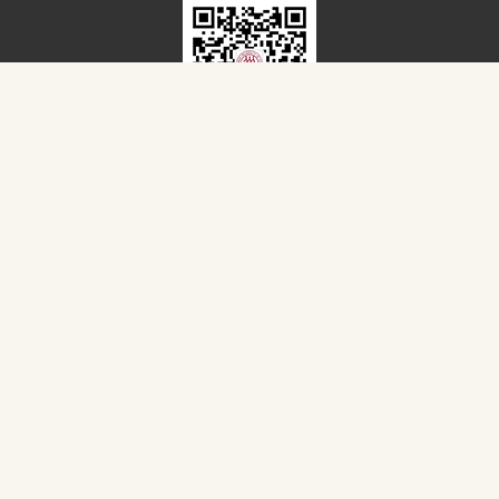
扫一扫，关注我们
Copyright © 2020 中国人民大学物理学系
京ICP备05066828号
招生录取
|
下载专区
|
联系我们
|
网站地图