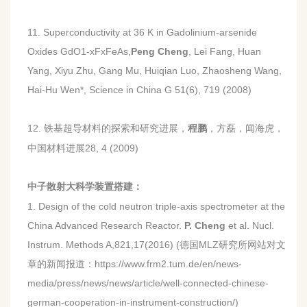
11. Superconductivity at 36 K in Gadolinium-arsenide
Oxides GdO1-xFxFeAs,
Peng Cheng
, Lei Fang, Huan
Yang, Xiyu Zhu, Gang Mu, Huiqian Luo, Zhaosheng Wang,
Hai-Hu Wen*, Science in China G 51(6), 719 (2008)
12.
铁基超导材料的探索和研究进展，
，方磊，闻海虎，
程鹏
中国材料进展
28, 4 (2009)
中子散射大科学装置搭建：
1. Design of the cold neutron triple-axis spectrometer at the
China Advanced Research Reactor.
P. Cheng
et al. Nucl.
Instrum. Methods A,821,17(2016) (
德国
MLZ
研究所网站对文
章的新闻报道：
https://www.frm2.tum.de/en/news-
media/press/news/news/article/well-connected-chinese-
german-cooperation-in-instrument-construction/)