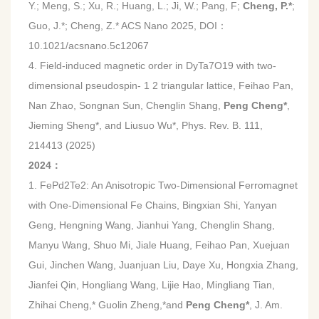
Y.; Meng, S.; Xu, R.; Huang, L.; Ji, W.; Pang, F;
Cheng, P.*
;
Guo, J.*; Cheng, Z.* ACS Nano 2025, DOI：
10.1021/acsnano.5c12067
4. Field-induced magnetic order in DyTa7O19 with two-
dimensional pseudospin- 1 2 triangular lattice,
Feihao Pan,
Nan Zhao, Songnan Sun, Chenglin Shang,
Peng Cheng*
,
Jieming Sheng*, and Liusuo Wu*,
Phys. Rev. B. 111,
214413 (2025)
2024
：
1. FePd2Te2: An Anisotropic Two-Dimensional Ferromagnet
with One-Dimensional Fe Chains, Bingxian Shi, Yanyan
Geng, Hengning Wang, Jianhui Yang, Chenglin Shang,
Manyu Wang, Shuo Mi, Jiale Huang, Feihao Pan, Xuejuan
Gui, Jinchen Wang, Juanjuan Liu, Daye Xu, Hongxia Zhang,
Jianfei Qin, Hongliang Wang, Lijie Hao, Mingliang Tian,
Zhihai Cheng,* Guolin Zheng,*and
Peng Cheng*
, J. Am.