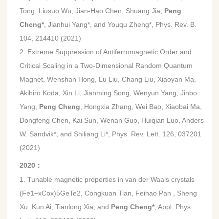
Tong, Liusuo Wu, Jian-Hao Chen, Shuang Jia,
Peng
Cheng*
, Jianhui Yang*, and Youqu Zheng*, Phys. Rev. B.
104, 214410 (2021)
2. Extreme Suppression of Antiferromagnetic Order and
Critical Scaling in a Two-Dimensional Random Quantum
Magnet, Wenshan Hong, Lu Liu, Chang Liu, Xiaoyan Ma,
Akihiro Koda, Xin Li, Jianming Song, Wenyun Yang, Jinbo
Yang,
Peng Cheng
, Hongxia Zhang, Wei Bao, Xiaobai Ma,
Dongfeng Chen, Kai Sun, Wenan Guo, Huiqian Luo, Anders
W. Sandvik*, and Shiliang Li*, Phys. Rev. Lett. 126, 037201
(2021)
2020
：
1. Tunable magnetic properties in van der Waals crystals
(Fe1−xCox)5GeTe2, Congkuan Tian, Feihao Pan , Sheng
Xu, Kun Ai, Tianlong Xia, and
Peng Cheng*
, Appl. Phys.