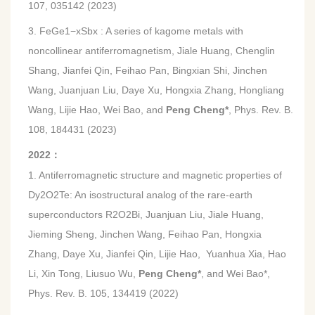
107, 035142 (2023)
3. FeGe1−xSbx : A series of kagome metals with
noncollinear antiferromagnetism, Jiale Huang, Chenglin
Shang, Jianfei Qin, Feihao Pan, Bingxian Shi, Jinchen
Wang, Juanjuan Liu, Daye Xu, Hongxia Zhang, Hongliang
Wang, Lijie Hao, Wei Bao, and
Peng Cheng*
, Phys. Rev. B.
108, 184431 (2023)
2022
：
1. Antiferromagnetic structure and magnetic properties of
Dy2O2Te: An isostructural analog of the rare-earth
superconductors R2O2Bi, Juanjuan Liu, Jiale Huang,
Jieming Sheng, Jinchen Wang, Feihao Pan, Hongxia
Zhang, Daye Xu, Jianfei Qin, Lijie Hao, Yuanhua Xia, Hao
Li, Xin Tong, Liusuo Wu,
Peng Cheng*
, and Wei Bao*,
Phys. Rev. B. 105, 134419 (2022)