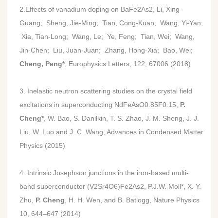
2.Effects of vanadium doping on BaFe2As2, Li, Xing-
Guang; Sheng, Jie-Ming; Tian, Cong-Kuan; Wang, Yi-Yan;
Xia, Tian-Long; Wang, Le; Ye, Feng; Tian, Wei; Wang,
Jin-Chen; Liu, Juan-Juan; Zhang, Hong-Xia; Bao, Wei;
Cheng, Peng*
,
Europhysics Letters, 122, 67006 (2018)
3. Inelastic neutron scattering studies on the crystal field
excitations in superconducting NdFeAsO0.85F0.15,
P.
Cheng*
, W. Bao, S. Danilkin, T. S. Zhao, J. M. Sheng, J. J.
Liu, W. Luo and J. C. Wang, Advances in Condensed Matter
Physics (2015)
4. Intrinsic Josephson junctions in the iron-based multi-
band superconductor (V2Sr4O6)Fe2As2, P.J.W. Moll*, X. Y.
Zhu,
P. Cheng
, H. H. Wen, and B. Batlogg, Nature Physics
10, 644–647 (2014)