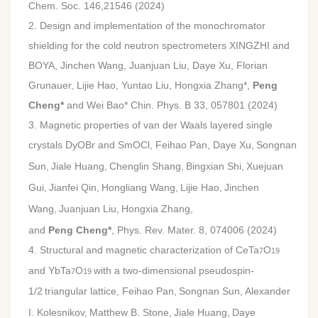
Chem. Soc. 146,21546 (2024)
2. Design and implementation of the monochromator
shielding for the cold neutron spectrometers XINGZHI and
BOYA, Jinchen Wang, Juanjuan Liu, Daye Xu, Florian
Grunauer, Lijie Hao, Yuntao Liu, Hongxia Zhang*,
Peng
Cheng*
and Wei Bao* Chin. Phys. B 33, 057801 (2024)
3.
Magnetic properties of van der Waals layered single
crystals DyOBr and SmOCl
,
Feihao Pan,
Daye Xu,
Songnan
Sun,
Jiale Huang,
Chenglin Shang,
Bingxian Shi,
Xuejuan
Gui,
Jianfei Qin,
Hongliang Wang,
Lijie Hao,
Jinchen
Wang,
Juanjuan Liu,
Hongxia Zhang,
and
Peng Cheng*
, Phys. Rev. Mater. 8, 074006 (2024)
4.
Structural and magnetic characterization of CeTa
O
7
19
and YbTa
O
with a two-dimensional pseudospin-
7
19
1/2
triangular lattice,
Feihao Pan,
Songnan Sun,
Alexander
I. Kolesnikov,
Matthew B. Stone,
Jiale Huang,
Daye