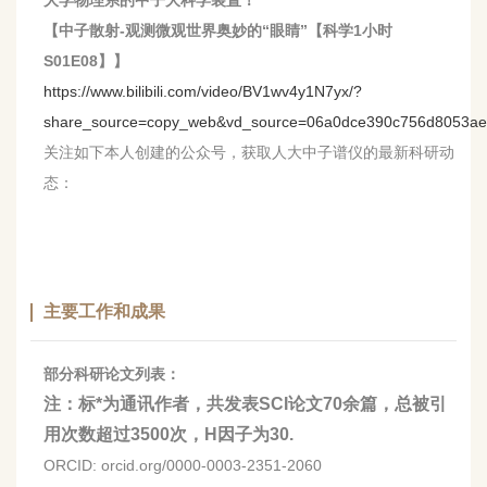
大学物理系的中子大科学装置！
【中子散射-观测微观世界奥妙的“眼睛”【科学1小时
S01E08】】
https://www.bilibili.com/video/BV1wv4y1N7yx/?
share_source=copy_web&vd_source=06a0dce390c756d8053ae
关注如下本人创建的公众号，获取人大中子谱仪的最新科研动
态：
主要工作和成果
部分科研论文列表：
注：标
*
为通讯作者，共发表
SCI
论文
70
余篇，总被引
用次数超过
3500
次，
H
因子为
30.
ORCID: orcid.org/0000-0003-2351-2060