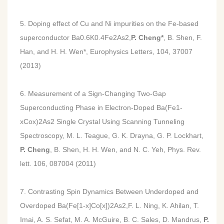
5. Doping effect of Cu and Ni impurities on the Fe-based
superconductor Ba0.6K0.4Fe2As2,
P. Cheng*
, B. Shen, F.
Han, and H. H. Wen*, Europhysics Letters, 104, 37007
(2013)
6. Measurement of a Sign-Changing Two-Gap
Superconducting Phase in Electron-Doped Ba(Fe1-
xCox)2As2 Single Crystal Using Scanning Tunneling
Spectroscopy, M. L. Teague, G. K. Drayna, G. P. Lockhart,
P. Cheng
, B. Shen, H. H. Wen, and N. C. Yeh, Phys. Rev.
lett. 106, 087004 (2011)
7. Contrasting Spin Dynamics Between Underdoped and
Overdoped Ba(Fe[1-x]Co[x])2As2,F. L. Ning, K. Ahilan, T.
Imai, A. S. Sefat, M. A. McGuire, B. C. Sales, D. Mandrus,
P.