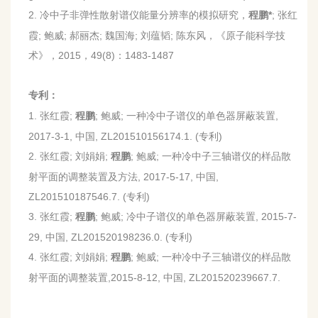
2.
冷中子非弹性散射谱仪能量分辨率的模拟研究，
*
;
张红
程鹏
霞
;
鲍威
;
郝丽杰
;
魏国海
;
刘蕴韬
;
陈东风，《原子能科学技
术》，
2015
，
49(8)
：
1483-1487
专利：
1.
张红霞
;
;
鲍威
;
一种冷中子谱仪的单色器屏蔽装置
,
程鹏
2017-3-1,
中国
, ZL201510156174.1. (
专利
)
2.
张红霞
;
刘娟娟
;
;
鲍威
;
一种冷中子三轴谱仪的样品散
程鹏
射平面的调整装置及方法
, 2017-5-17,
中国
,
ZL201510187546.7. (
专利
)
3.
张红霞
;
;
鲍威
;
冷中子谱仪的单色器屏蔽装置
, 2015-7-
程鹏
29,
中国
, ZL201520198236.0. (
专利
)
4.
张红霞
;
刘娟娟
;
;
鲍威
;
一种冷中子三轴谱仪的样品散
程鹏
射平面的调整装置
,2015-8-12,
中国
, ZL201520239667.7.