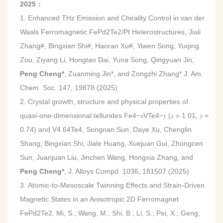
2025：
1. Enhanced THz Emission and Chirality Control in van der
Waals Ferromagnetic FePd2Te2/Pt Heterostructures, Jiali
Zhang#, Bingxian Shi#, Haoran Xu#, Yiwen Song, Yuqing
Zou, Ziyang Li, Hongtao Dai, Yuna Song, Qingyuan Jin,
Peng Cheng*
, Zuanming Jin*, and Zongzhi Zhang* J. Am.
Chem. Soc. 147, 19878 (2025)
2. Crystal growth, structure and physical properties of
quasi-one-dimensional tellurides Fe4−𝑥VTe4−𝑦 (𝑥 = 1.01, 𝑦 =
0.74) and V4.64Te4, Songnan Sun, Daye Xu, Chenglin
Shang, Bingxian Shi, Jiale Huang, Xuejuan Gui, Zhongcen
Sun, Juanjuan Liu, Jinchen Wang, Hongxia Zhang, and
Peng Cheng*
, J. Alloys Compd. 1036, 181507 (2025)
3.
Atomic-to-Mesoscale Twinning Effects and Strain-Driven
Magnetic States in an Anisotropic 2D Ferromagnet
FePd2Te2,
Mi, S.; Wang, M.; Shi, B.; Li, S.; Pei, X.; Geng,