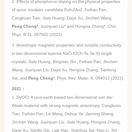
2. Effects of phosphorus doping on the physical properties
of axion insulator candidate EuIn2As2, Feihao Pan,
Congkuan Tian, Jiale Huang, Daye Xu, Jinchen Wang,
Peng Cheng*
, Juanjuan Liu* and Hongxia Zhang*, Chin.
Phys. B 31, 057502 (2022)
3. Anisotropic magnetic properties and tunable conductivity
in two-dimensional layered NaCrX2(X=Te,Se,S) single
crystals, Jiale Huang, Bingxian Shi , Feihao Pan, Jinchen
Wang, Juanjuan Liu, Daye Xu, Hongxia Zhang, Tianlong
Xia, and
Peng Cheng*
, Phys. Rev. Mater. 6, 094013 (2022)
2021
：
1. DyOCl: A rare-earth based two-dimensional van der
Waals material with strong magnetic anisotropy, Congkuan
Tian, Feihao Pan, Le Wang, Dehua Ye, Jieming Sheng,
Jinchen Wang, Juanjuan Liu, Jiale Huang, Hongxia Zhang,
Daye Xu, Jianfei Qin, Lijie Hao, Yuanhua Xia, Hao Li, Xin