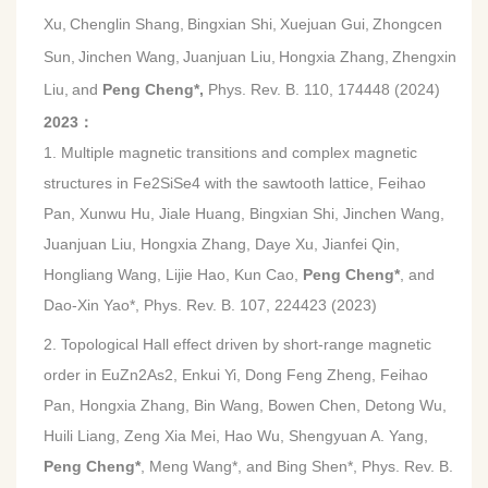
Xu,
Chenglin Shang,
Bingxian Shi,
Xuejuan Gui,
Zhongcen
Sun,
Jinchen Wang,
Juanjuan Liu,
Hongxia Zhang,
Zhengxin
Liu,
and
Peng Cheng*,
Phys. Rev. B. 110, 174448 (2024)
2023
：
1. Multiple magnetic transitions and complex magnetic
structures in Fe2SiSe4 with the sawtooth lattice, Feihao
Pan, Xunwu Hu, Jiale Huang, Bingxian Shi, Jinchen Wang,
Juanjuan Liu, Hongxia Zhang, Daye Xu, Jianfei Qin,
Hongliang Wang, Lijie Hao, Kun Cao,
Peng Cheng*
, and
Dao-Xin Yao*, Phys. Rev. B. 107, 224423 (2023)
2. Topological Hall effect driven by short-range magnetic
order in EuZn2As2, Enkui Yi, Dong Feng Zheng, Feihao
Pan, Hongxia Zhang, Bin Wang, Bowen Chen, Detong Wu,
Huili Liang, Zeng Xia Mei, Hao Wu, Shengyuan A. Yang,
Peng Cheng*
, Meng Wang*, and Bing Shen*, Phys. Rev. B.