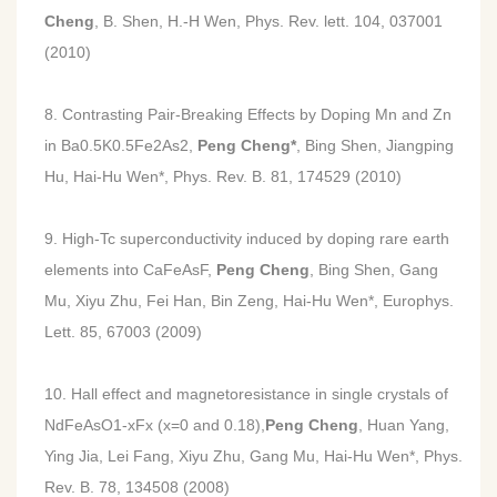
Cheng
, B. Shen, H.-H Wen, Phys. Rev. lett. 104, 037001
(2010)
8. Contrasting Pair-Breaking Effects by Doping Mn and Zn
in Ba0.5K0.5Fe2As2,
Peng Cheng*
, Bing Shen, Jiangping
Hu, Hai-Hu Wen*, Phys. Rev. B. 81, 174529 (2010)
9. High-Tc superconductivity induced by doping rare earth
elements into CaFeAsF,
Peng Cheng
, Bing Shen, Gang
Mu, Xiyu Zhu, Fei Han, Bin Zeng, Hai-Hu Wen*, Europhys.
Lett. 85, 67003 (2009)
10. Hall effect and magnetoresistance in single crystals of
NdFeAsO1-xFx (x=0 and 0.18),
Peng Cheng
, Huan Yang,
Ying Jia, Lei Fang, Xiyu Zhu, Gang Mu, Hai-Hu Wen*, Phys.
Rev. B. 78, 134508 (2008)