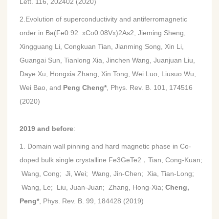
Lett. 116, 202402 (2020)
2.Evolution of superconductivity and antiferromagnetic
order in Ba(Fe0.92−xCo0.08Vx)2As2, Jieming Sheng,
Xingguang Li, Congkuan Tian, Jianming Song, Xin Li,
Guangai Sun, Tianlong Xia, Jinchen Wang, Juanjuan Liu,
Daye Xu, Hongxia Zhang, Xin Tong, Wei Luo, Liusuo Wu,
Wei Bao, and
Peng Cheng*
,
Phys. Rev. B. 101, 174516
(2020)
2019 and before
:
1. Domain wall pinning and hard magnetic phase in Co-
doped bulk single crystalline Fe3GeTe2
，
Tian, Cong-Kuan;
Wang, Cong; Ji, Wei; Wang, Jin-Chen; Xia, Tian-Long;
Wang, Le; Liu, Juan-Juan; Zhang, Hong-Xia;
Cheng,
Peng*
, Phys. Rev. B. 99, 184428 (2019)