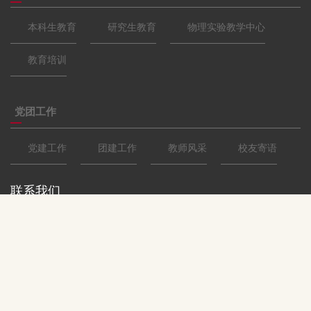
本科生教育
研究生教育
物理实验教学中心
教育培训
党团工作
党建工作
团建工作
教师风采
校友寄语
联系我们
北京市海淀区中关村大街59号
100872
+86-10-62517997（综合、教务、招生）
graphy@ruc.edu.cn（研究生招生)