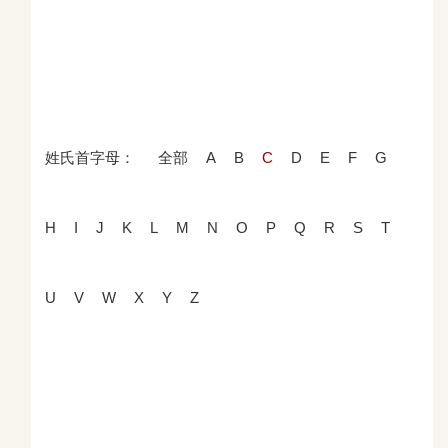
姓氏首字母：
全部
A
B
C
D
E
F
G
H
I
J
K
L
M
N
O
P
Q
R
S
T
U
V
W
X
Y
Z