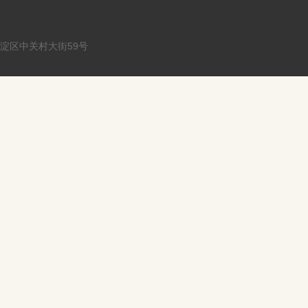
海淀区中关村大街59号
2
0-62517997（综合、教务、招生）
@ruc.edu.cn（研究生招生)
扫一扫，关注我们