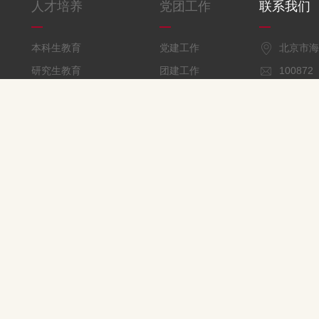
人才培养
党团工作
联系我们
本科生教育
党建工作
北京市
研究生教育
团建工作
10087
物理实验教学中心
教师风采
+86-1
教育培训
校友寄语
graphy