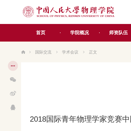
首页
学院概况
师资队伍
国际交流
学术会议
正文
2018国际青年物理学家竞赛