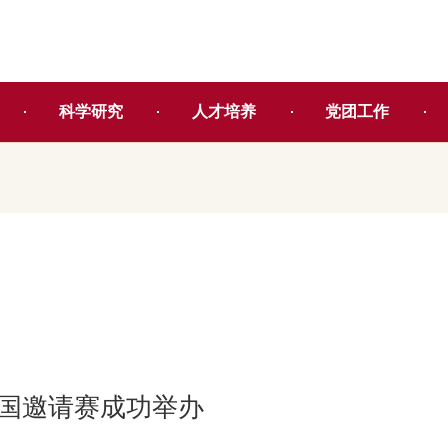
科学研究
人才培养
党团工作
中国邀请赛成功举办