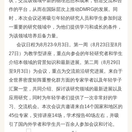
状，交流该领域中新的物理思想和成果，创造交流和合
作的平台，从而在国际层次上推动DMRG
的发展。同
时，本次会议还将吸引年轻的研究人员和学生参加到这
一重要的研究领域中，为他们提供学习和成长的条件，
为该领域培养后备力量。
会议日程为8
月23-9
月3
日。第一周（8
月23
日至8
月
27
日）为教学型讲座，重点向参会的年轻研究者和学生
介绍本领域的背景知识和最新进展。第二周（8
月29
日
至9
月3
日）为会议，重点为交流前沿研究进展。来自于
全世界密度矩阵重整化群方面的专家学者以及年轻学子
汇聚一堂，共同介绍、探讨该研究领域的最新进展以及
应用研究，同时为年轻学者们提供了一次非常好的学
习、交流机会。本次会议共邀请来自14
个国家和地区的
45
位专家，安排讲座14
场，学术报告40
场左右，并吸
引了国内外学者和学生共一百余人参加会议和讨论。