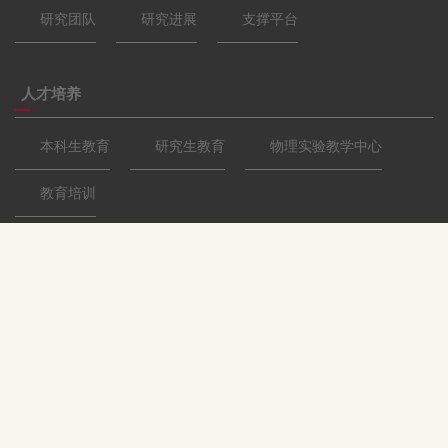
研究团队
研究进展
支撑平台
人才培养
本科生教育
研究生教育
物理实验教学中心
教育培训
党团工作
党建工作
团建工作
教师风采
校友寄语
联系我们
北京市海淀区中关村大街59号