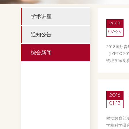
学术讲座
2018
07-29
通知公告
2018国际
综合新闻
（IYPTC 
物理学家竞赛
19日至28
赛，由中国
民大学附属
办...
2016
01-13
根据教育部发
学校科学研