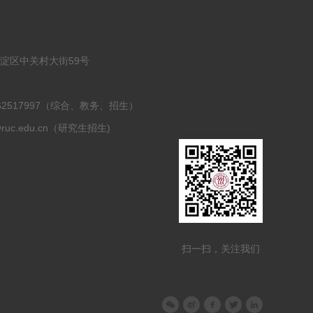
海淀区中关村大街59号
2
0-62517997（综合、教务、招生）
@ruc.edu.cn（研究生招生)
扫一扫，关注我们