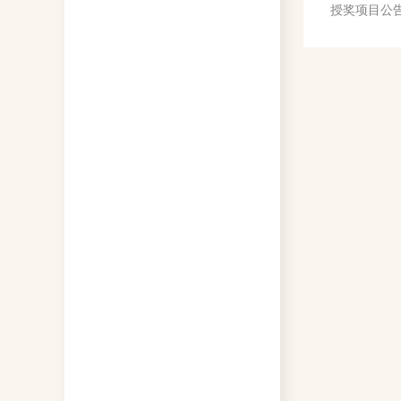
授奖项目公
毅教授课题
结构和磁性
学奖一等奖，