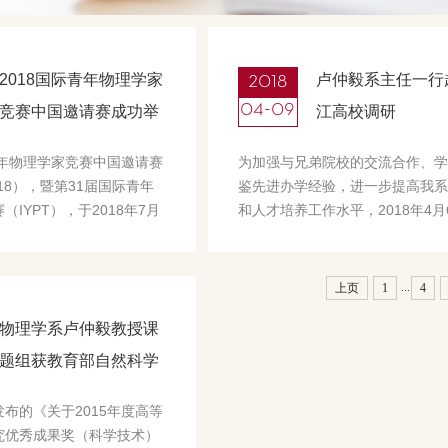
2018
2018国际青年物理学家
卢仲毅系主任一行
04-09
竞赛中国邀请赛成功举
江高校调研
办
青年物理学家竞赛中国邀请赛
为加强与兄弟院校的交流合作、学
2018），暨第31届国际青年
鉴先进办学经验，进一步提高我系
（IYPT），于2018年7月
和人才培养工作水平，2018年4月
日，在北京成功举办。此次竞
8日，物理学系系主任卢仲毅教授
人民大学物理学系与中国人
伟强教授、张芃教授、张威教授等
中学联合学校总校共同举
赴浙江师范大学数理与信息工程学院
...
上页
1
4
物理学系卢仲毅教授课
题组获教育部自然科学
奖一等奖
布的《关于2015年度高等
究优秀成果奖（科学技术）