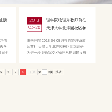
2018
赴浙
理学院物理系教师前往
03-28
天津大学北洋园校区参
观调研
习借
缘来理院 2018-04-05 理学院物理系教
教学
师前往 天津大学北洋园校区参观调研
6日至
为进一步明确新校区物理系规划建设思
、于
路，学习兄弟院校成功建设经验，2018
一行
年3月28日，物理系系主任卢仲毅教授
...
带队教...
5
6
7
8
下页
第
/8页
跳转