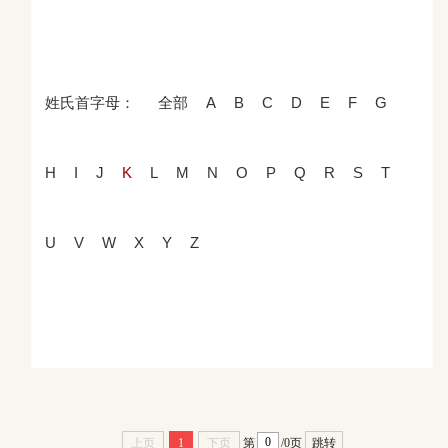
姓氏首字母：
全部
A
B
C
D
E
F
G
H
I
J
K
L
M
N
O
P
Q
R
S
T
U
V
W
X
Y
Z
上页
1
下页
第
/0页
跳转