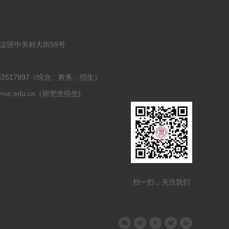
海淀区中关村大街59号
2
0-62517997（综合、教务、招生）
@ruc.edu.cn（研究生招生)
扫一扫，关注我们