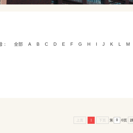
母：
全部
A
B
C
D
E
F
G
H
I
J
K
L
M
上页
1
下页
第
/0页