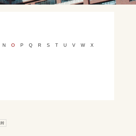
N
O
P
Q
R
S
T
U
V
W
X
跳转