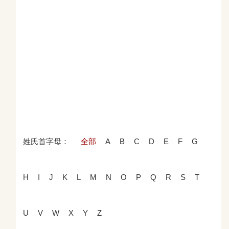
姓氏首字母：
全部
A
B
C
D
E
F
G
H
I
J
K
L
M
N
O
P
Q
R
S
T
U
V
W
X
Y
Z