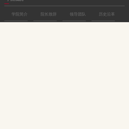
学院简介
院长致辞
领导团队
历史沿革
师资队伍
教职人员
实验室人员
科学研究
研究团队
研究进展
支撑平台
人才培养
本科生教育
研究生教育
物理实验教学中心